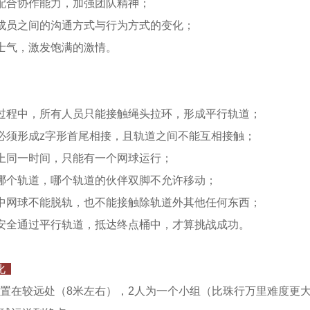
配合协作能力，加强团队精神；
成员之间的沟通方式与行为方式的变化；
士气，激发饱满的激情。
过程中，所有人员只能接触绳头拉环，形成平行轨道；
必须形成z字形首尾相接，且轨道之间不能互相接触；
上同一时间，只能有一个网球运行；
哪个轨道，哪个轨道的伙伴双脚不允许移动；
中网球不能脱轨，也不能接触除轨道外其他任何东西；
安全通过平行轨道，抵达终点桶中，才算挑战成功。
化
置在较远处（8米左右），2人为一个小组（比珠行万里难度更