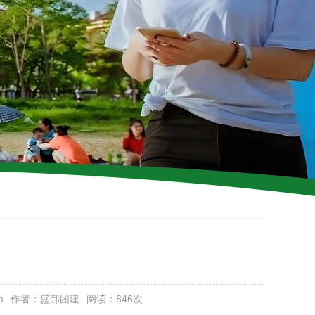
m
作者：盛邦团建
阅读：
846次