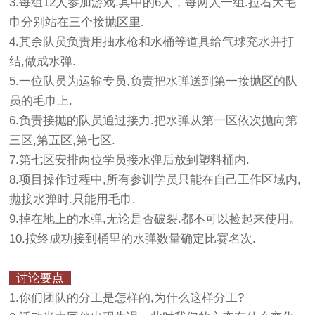
3.每组12人参加游戏.其中的6人，每两人一组.拉着大毛
巾分别站在三个接抛区里.
4.其余队员负责用抽水枪和水桶等道具给气球充水并打
结,做成水弹.
5.一位队员为运输专员,负责把水弹送到第一接抛区的队
员的毛巾上.
6.负责接抛的队员通过接力.把水弹从第一区依次抛向第
三区,第五区,第七区.
7.第七区安排两位学员接水弹后放到塑料桶内.
8.项目操作过程中,所有参训学员只能在自己工作区域内,
抛接水弹时.只能用毛巾.
9.掉在地上的水弹,无论是否破裂.都不可以捡起来使用。
10.按终成功接到桶里的水弹数量确定比赛名次.
讨论要点
1.你们团队的分工是怎样的,为什么这样分工?