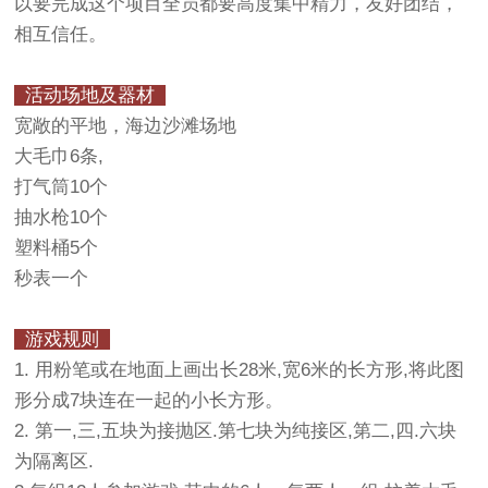
以要完成这个项目全员都要高度集中精力，友好团结，
相互信任。
活动场地及器材
宽敞的平地，海边沙滩场地
大毛巾6条,
打气筒10个
抽水枪10个
塑料桶5个
秒表一个
游戏规则
1. 用粉笔或在地面上画出长28米,宽6米的长方形,将此图
形分成7块连在一起的小长方形。
2. 第一,三,五块为接抛区.第七块为纯接区,第二,四.六块
为隔离区.