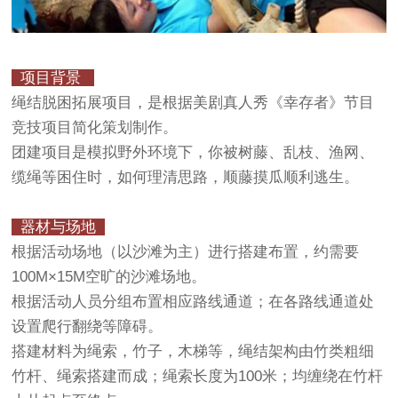
项目背景
绳结脱困拓展项目，是根据美剧真人秀《幸存者》节目
竞技项目简化策划制作。
团建项目是模拟野外环境下，你被树藤、乱枝、渔网、
缆绳等困住时，如何理清思路，顺藤摸瓜顺利逃生。
器材与场地
根据活动场地（以沙滩为主）进行搭建布置，约需要
100M×15M空旷的沙滩场地。
根据活动人员分组布置相应路线通道；在各路线通道处
设置爬行翻绕等障碍。
搭建材料为绳索，竹子，木梯等，绳结架构由竹类粗细
竹杆、绳索搭建而成；绳索长度为100米；均缠绕在竹杆