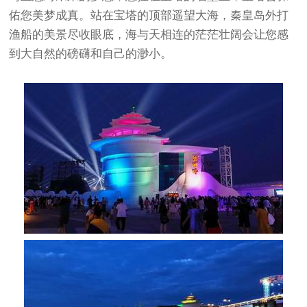
佑您美梦成真。站在宝塔的顶部遥望大海，秦皇岛外打
渔船的美景尽收眼底，海与天相连的茫茫壮阔会让您感
到大自然的磅礴和自己的渺小。