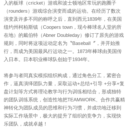
入的板球（cricket）游戏和波士顿地区常玩的跑圈子
（rounders）游戏综合演变而成的运动。在经历了数次
演变及许多不同的称呼之后，直到西元1839年，在美国
纽约州柯柏斯镇（Coopers town，现今棒球名人堂的所
在地）的戴伯特（Abner Doubleday）修订了原先的游戏
规则，同时将这项运动定名为〝Baseball〞，并开始推
行，而成为美国最风行运动之一。1873年棒球由美国传
入日本。日本职业棒球队创始于1934年。
将参与者同真实模拟组织构成，通过角色分工，紧密合
作，逼真演绎团队力量，采取运动+总结+引导 +分享+复
盘计划等方式将理论教学与行为训练相结合，形成独特
的团队训练系统，创造性地把TEAMWORK、合作共赢精
神转化为团队成员的思维和行为习惯，并成功地迁移到
实际工作场景中，极大的提升了组织的竞争力，实现快
乐团队，成就卓越！