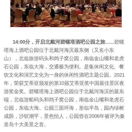
14:00分，开启北戴河碧螺塔酒吧公园之旅......
碧螺
塔海上酒吧公园位于北戴河海滨最东侧（又名小东
山），北临旅游码头和鸽子窝公园，南临金山嘴和老虎
石公园，东临大海，交通极为便利。是集休闲文化、餐
饮文化和演艺文化为一身的休闲性酒吧主题公园。2021
年，荣获艾蒂亚颁发的第10届艾蒂亚奖中国最佳景区夜
游奖金奖。碧螺塔海上酒吧公园位于北戴河海滨的最东
端，北临游船码头和鸽子窝公园，南临金山嘴和老虎石
公园，东临大海。公园三面环海，形似半岛，园内绿树
成荫，沙软潮平，景色怡人，公园曾在2006年被评为秦
皇岛十大美景之首。