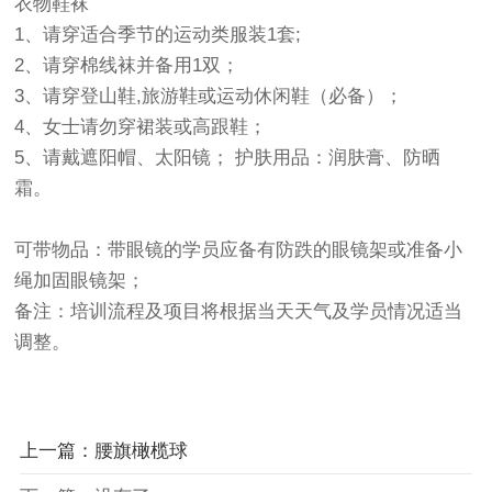
衣物鞋袜
1、请穿适合季节的运动类服装1套;
2、请穿棉线袜并备用1双；
3、请穿登山鞋,旅游鞋或运动休闲鞋（必备）；
4、女士请勿穿裙装或高跟鞋；
5、请戴遮阳帽、太阳镜； 护肤用品：润肤膏、防晒
霜。
可带物品：带眼镜的学员应备有防跌的眼镜架或准备小
绳加固眼镜架；
备注：培训流程及项目将根据当天天气及学员情况适当
调整。
上一篇：腰旗橄榄球