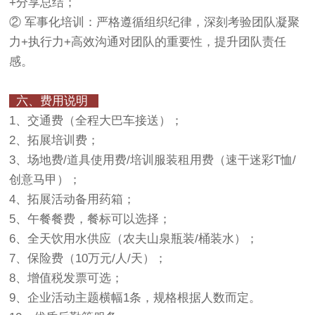
+分享总结；
② 军事化培训：严格遵循组织纪律，深刻考验团队凝聚
力+执行力+高效沟通对团队的重要性，提升团队责任
感。
六、费用说明
1、交通费（全程大巴车接送）；
2、拓展培训费；
3、场地费/道具使用费/培训服装租用费（速干迷彩T恤/
创意马甲）；
4、拓展活动备用药箱；
5、午餐餐费，餐标可以选择；
6、全天饮用水供应（农夫山泉瓶装/桶装水）；
7、保险费（10万元/人/天）；
8、增值税发票可选；
9、企业活动主题横幅1条，规格根据人数而定。